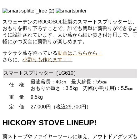
スウェーデンのROGOSOL社製のスマートスプリッターは、
おもりを振り下ろすことで、誰でも簡単に薪割りができるよ
うに設計されています。太い薪から細い焚き付け用まで、手
軽にかつ安全に薪割りが楽しめます。
サクサク薪を割っている
動画はこちらから！
さらに、
小割りも作れます！！
スマートスプリッター［LG610］
最適薪長：40㎝ 最大薪長：55㎝
仕 様
おもりの重さ：3.5kg 刃幅(小割り用)：5.5㎝
重 量
9.5kg
定 価
27,000円（税込29,700円）
HICKORY STOVE LINEUP!
薪ストーブやファイヤーツールに加え、アウトドアグッズも