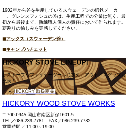
1902年から斧を生産しているスウェーデンの鍛鉄メーカ
ー、グレンスフォシュの斧は、生産工程での分業は無く、最
初から最後まで、熟練職人個人の責任において作られます。
薪割りの愉しみを実感してください。
◼︎アックス（スウェーデン斧）
◼︎キャンプハチェット
HICKORY STOVE LINEUP!
薪ストーブやファイヤーツールに加え、アウトドアグッズも
充実！
HICKORY 取扱商品
HICKORY WOOD STOVE WORKS
〒700-0945 岡山市南区新保1601-5
TEL／086-239-7781 FAX／086-239-7782
営業時間／ 11:00～19:00