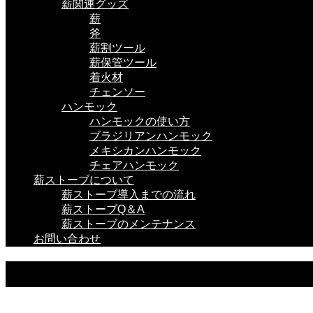
薪関連グッズ
薪
斧
薪割ツール
薪保管ツール
着火材
チェンソー
ハンモック
ハンモックの使い方
ブラジリアンハンモック
メキシカンハンモック
チェアハンモック
薪ストーブについて
薪ストーブ導入までの流れ
薪ストーブQ＆A
薪ストーブのメンテナンス
お問い合わせ
Stove Accessory