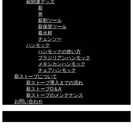
薪関連グッズ
薪
斧
薪割ツール
薪保管ツール
着火材
チェンソー
ハンモック
ハンモックの使い方
ブラジリアンハンモック
メキシカンハンモック
チェアハンモック
薪ストーブについて
薪ストーブ導入までの流れ
薪ストーブQ＆A
薪ストーブのメンテナンス
お問い合わせ
Maintenance Tools