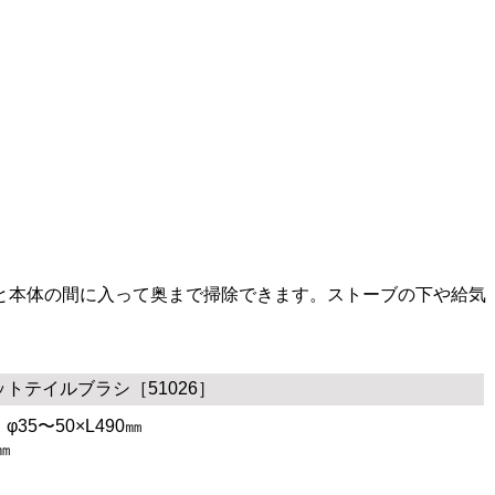
と本体の間に入って奥まで掃除できます。ストーブの下や給気
トテイルブラシ［51026］
35〜50×L490㎜
㎜