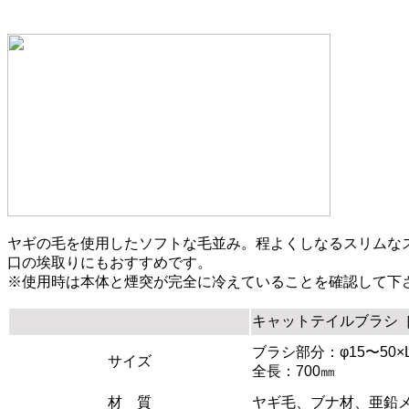
ヤギの毛を使用したソフトな毛並み。程よくしなるスリムな
口の埃取りにもおすすめです。
※使用時は本体と煙突が完全に冷えていることを確認して下
キャットテイルブラシ［5
ブラシ部分：φ15〜50×L
サイズ
全長：700㎜
材 質
ヤギ毛、ブナ材、亜鉛