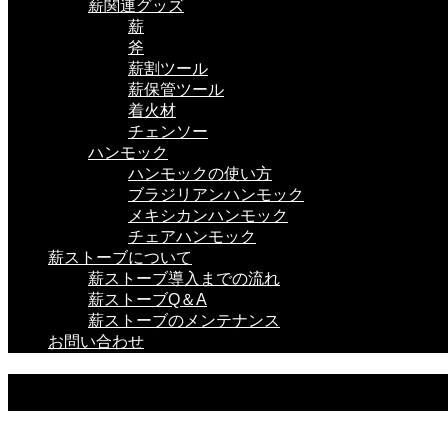
薪関連グッズ
薪
斧
薪割ツール
薪保管ツール
着火材
チェンソー
ハンモック
ハンモックの使い方
ブラジリアンハンモック
メキシカンハンモック
チェアハンモック
薪ストーブについて
薪ストーブ導入までの流れ
薪ストーブQ＆A
薪ストーブのメンテナンス
お問い合わせ
Maintenance Tools