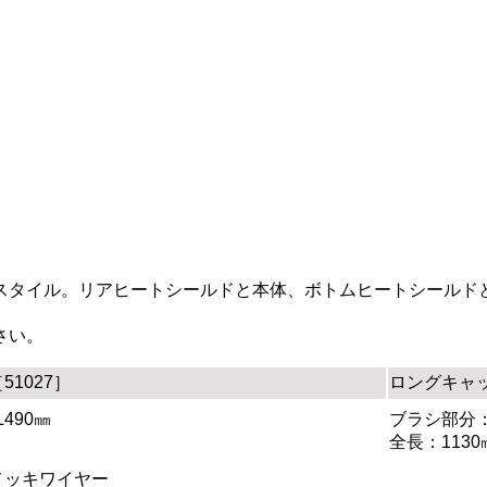
スタイル。リアヒートシールドと本体、ボトムヒートシールド
さい。
1027］
ロングキャッ
490㎜
ブラシ部分：φ
全長：1130
メッキワイヤー