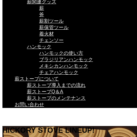
薪関連グッズ
薪
斧
薪割ツール
薪保管ツール
着火材
チェンソー
ハンモック
ハンモックの使い方
ブラジリアンハンモック
メキシカンハンモック
チェアハンモック
薪ストーブについて
薪ストーブ導入までの流れ
薪ストーブQ＆A
薪ストーブのメンテナンス
お問い合わせ
HICKORY STOVE LINEUP!