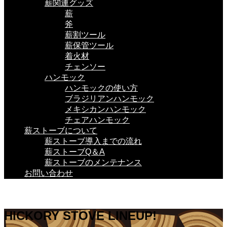
薪関連グッズ
薪
斧
薪割ツール
薪保管ツール
着火材
チェンソー
ハンモック
ハンモックの使い方
ブラジリアンハンモック
メキシカンハンモック
チェアハンモック
薪ストーブについて
薪ストーブ導入までの流れ
薪ストーブQ＆A
薪ストーブのメンテナンス
お問い合わせ
HICKORY STOVE LINEUP!