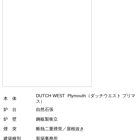
DUTCH WEST Plymouth（ダッチウエスト プリマ
本 体
ス）
炉 台
自然石張
炉 壁
鋼板製衝立
煙 突
断熱二重煙突／屋根抜き
建築種別
新築事務所