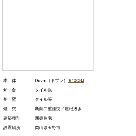
本 体
Dovre（ドブレ）
640CBJ
炉 台
タイル張
炉 壁
タイル張
煙 突
断熱二重煙突／屋根抜き
建築種別
新築住宅
設置場所
岡山県玉野市