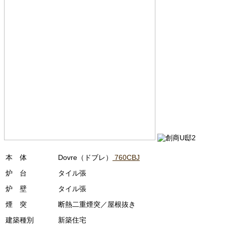
本 体
Dovre（ドブレ）
760CBJ
炉 台
タイル張
炉 壁
タイル張
煙 突
断熱二重煙突／屋根抜き
建築種別
新築住宅